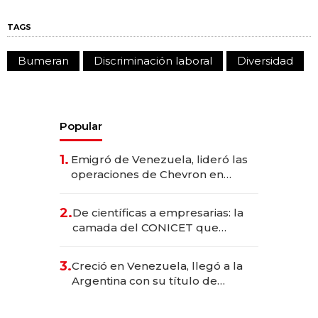
TAGS
Bumeran
Discriminación laboral
Diversidad
Popular
1.
Emigró de Venezuela, lideró las
operaciones de Chevron en
EE.UU. y hoy es la única mujer
CEO en Vaca Muerta
2.
De científicas a empresarias: la
camada del CONICET que
levantó más de US$ 40 millones
para fundar startups biotech
3.
Creció en Venezuela, llegó a la
Argentina con su título de
abogado y construyó un imperio
gastronómico que revoluciona