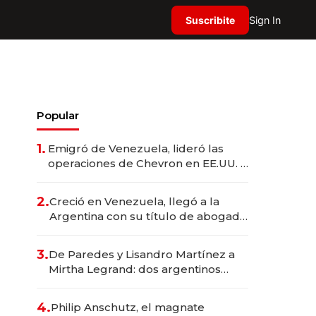
Suscribite
Sign In
Popular
1.
Emigró de Venezuela, lideró las
operaciones de Chevron en EE.UU. y
hoy es la única mujer CEO en Vaca
Muerta
2.
Creció en Venezuela, llegó a la
Argentina con su título de abogado
y construyó un imperio
gastronómico que revoluciona las
3.
De Paredes y Lisandro Martínez a
marcas "fast premium"
Mirtha Legrand: dos argentinos
impulsan el negocio del wellness
deportivo y el cuidado corporal
4.
Philip Anschutz, el magnate