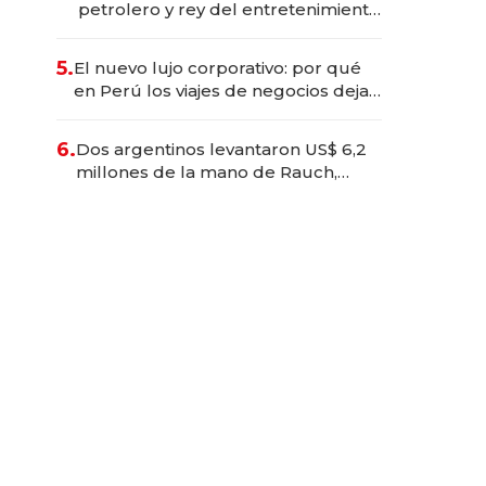
petrolero y rey del entretenimiento
que va por la licitación de
Tecnópolis junto a Fénix
5.
El nuevo lujo corporativo: por qué
en Perú los viajes de negocios dejan
de ser reuniones para convertirse
en experiencias transformadoras
6.
Dos argentinos levantaron US$ 6,2
millones de la mano de Rauch,
Englebienne y Woloski