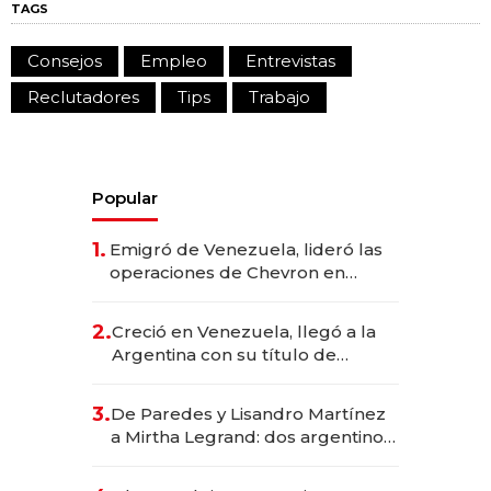
TAGS
Consejos
Empleo
Entrevistas
Reclutadores
Tips
Trabajo
Popular
1.
Emigró de Venezuela, lideró las
operaciones de Chevron en
EE.UU. y hoy es la única mujer
CEO en Vaca Muerta
2.
Creció en Venezuela, llegó a la
Argentina con su título de
abogado y construyó un imperio
gastronómico que revoluciona
3.
De Paredes y Lisandro Martínez
las marcas "fast premium"
a Mirtha Legrand: dos argentinos
impulsan el negocio del wellness
deportivo y el cuidado corporal