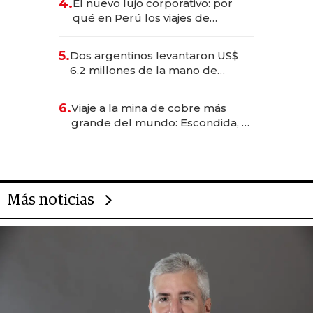
4.
El nuevo lujo corporativo: por
qué en Perú los viajes de
negocios dejan de ser reuniones
para convertirse en experiencias
5.
Dos argentinos levantaron US$
transformadoras
6,2 millones de la mano de
Rauch, Englebienne y Woloski
6.
Viaje a la mina de cobre más
grande del mundo: Escondida, el
gigante chileno que exporta US$
14.000 millones anuales
Más noticias