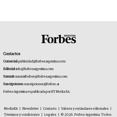
Contactos
Comercial:
publicidad@forbesargentina.com
Editorial:
info@forbesargentina.com
Summit:
summitforbes@forbesargentina.com
Suscripciones:
suscripciones@forbes.ar
Forbes Argentina es publicada por HT Media SA.
MediaKit
|
Newsletter
|
Contacto
|
Valores y estándares editoriales
|
Términos y condiciones
|
Legales
|
© 2026. Forbes Argentina. Todos