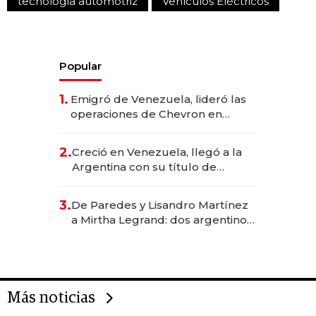
tecnología automotriz
Vehículos Eléctricos
Popular
1.
Emigró de Venezuela, lideró las
operaciones de Chevron en
EE.UU. y hoy es la única mujer
CEO en Vaca Muerta
2.
Creció en Venezuela, llegó a la
Argentina con su título de
abogado y construyó un imperio
gastronómico que revoluciona
3.
De Paredes y Lisandro Martínez
las marcas "fast premium"
a Mirtha Legrand: dos argentinos
impulsan el negocio del wellness
deportivo y el cuidado corporal
Más noticias