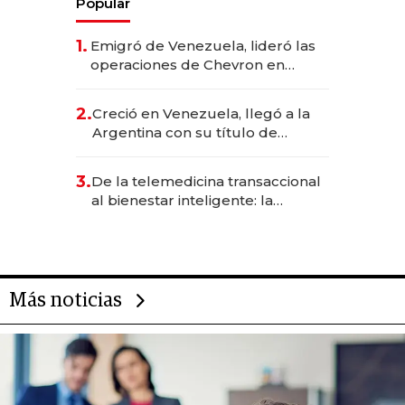
Popular
1.
Emigró de Venezuela, lideró las
operaciones de Chevron en
EE.UU. y hoy es la única mujer
CEO en Vaca Muerta
2.
Creció en Venezuela, llegó a la
Argentina con su título de
abogado y construyó un imperio
gastronómico que revoluciona
3.
De la telemedicina transaccional
las marcas "fast premium"
al bienestar inteligente: la
evolución de doc24 para
transformar a las organizaciones
Más noticias