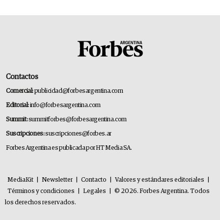
Contactos
Comercial:
publicidad@forbesargentina.com
Editorial:
info@forbesargentina.com
Summit:
summitforbes@forbesargentina.com
Suscripciones:
suscripciones@forbes.ar
Forbes Argentina es publicada por HT Media SA.
MediaKit
|
Newsletter
|
Contacto
|
Valores y estándares editoriales
|
Términos y condiciones
|
Legales
|
© 2026. Forbes Argentina. Todos
los derechos reservados.