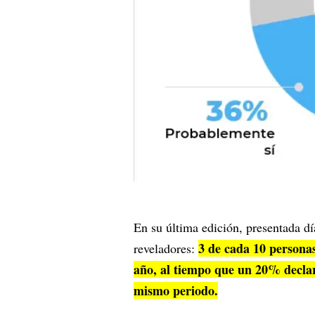
En su última edición, presentada dí
3 de cada 10 persona
reveladores:
año, al tiempo que un 20% decla
mismo periodo.