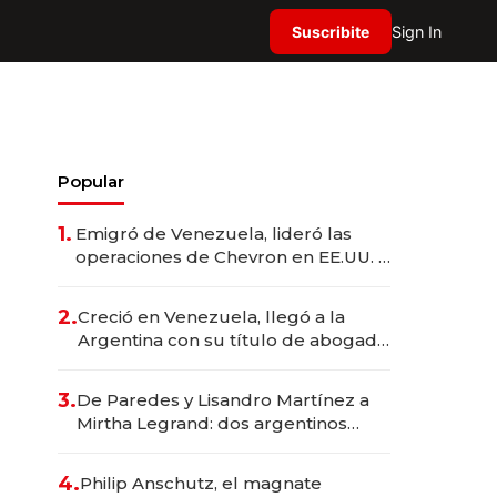
Suscribite
Sign In
Popular
1.
Emigró de Venezuela, lideró las
operaciones de Chevron en EE.UU. y
hoy es la única mujer CEO en Vaca
Muerta
2.
Creció en Venezuela, llegó a la
Argentina con su título de abogado
y construyó un imperio
gastronómico que revoluciona las
3.
De Paredes y Lisandro Martínez a
marcas "fast premium"
Mirtha Legrand: dos argentinos
impulsan el negocio del wellness
deportivo y el cuidado corporal
4.
Philip Anschutz, el magnate