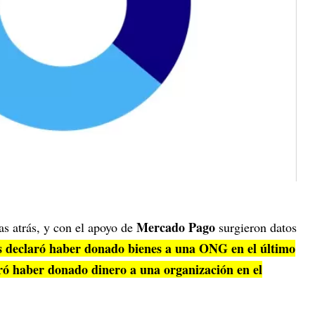
Mercado Pago
as atrás, y con el apoyo de
surgieron datos
s declaró haber donado bienes a una ONG en el último
ró haber donado dinero a una organización en el