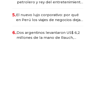
petrolero y rey del entretenimiento
que va por la licitación de
Tecnópolis junto a Fénix
5.
El nuevo lujo corporativo: por qué
en Perú los viajes de negocios dejan
de ser reuniones para convertirse
en experiencias transformadoras
6.
Dos argentinos levantaron US$ 6,2
millones de la mano de Rauch,
Englebienne y Woloski