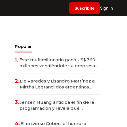
Suscribite
Sign In
Popular
1.
Este multimillonario ganó US$ 360
millones vendiéndole su empresa
de psicodélicos a Eli Lilly
2.
De Paredes y Lisandro Martínez a
Mirtha Legrand: dos argentinos
impulsan el negocio del wellness
deportivo y el cuidado corporal
3.
Jensen Huang anticipa el fin de la
programación y revela qué
aprender para trabajar con IA
4.
El universo Coben: el hombre