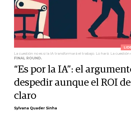
LID
La cuestión no es si la IA transformará el trabajo. Lo hará. La cuestión es
FINAL ROUND.
“Es por la IA”: el argumen
despedir aunque el ROI de
claro
Sylvana Quader Sinha