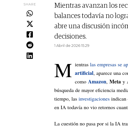
SHARE
Mientras avanzan los rec
balances todavía no logr
abre una discusión incó
decisiones.
1 Abril de 2026 15.29
M
ientras
las empresas se ap
artificial
, aparece una co
Amazon
Meta
como
,
y
búsqueda de mayor eficiencia media
tiempo, las
investigaciones
indican 
en IA todavía no vio retornos cuanti
La cuestión no pasa por si la IA tra