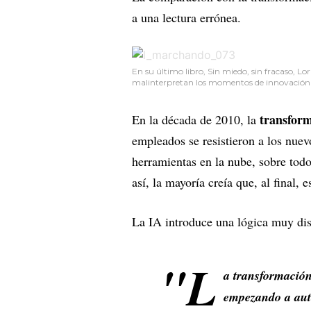
a una lectura errónea.
En su último libro, Sin miedo, sin fracaso,
malinterpretan los momentos de innovación al
transform
En la década de 2010, la
empleados se resistieron a los nue
herramientas en la nube, sobre tod
así, la mayoría creía que, al final,
La IA introduce una lógica muy dis
"L
a transformación
empezando a aut