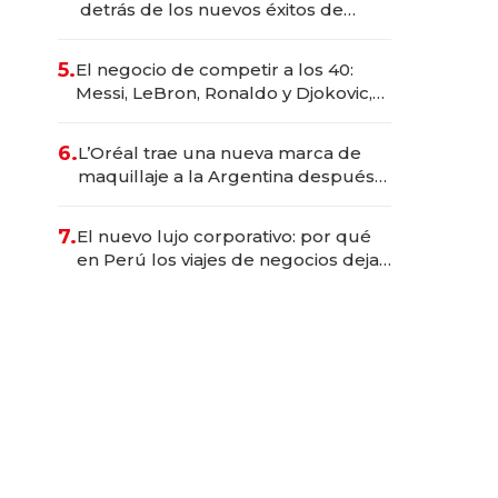
detrás de los nuevos éxitos de
Netflix
5.
El negocio de competir a los 40:
Messi, LeBron, Ronaldo y Djokovic,
las caras detrás del mercado de la
longevidad deportiva
6.
L’Oréal trae una nueva marca de
maquillaje a la Argentina después
de 8 años: la estrategia para
conquistar a la Generación Z
7.
El nuevo lujo corporativo: por qué
en Perú los viajes de negocios dejan
de ser reuniones para convertirse
en experiencias transformadoras