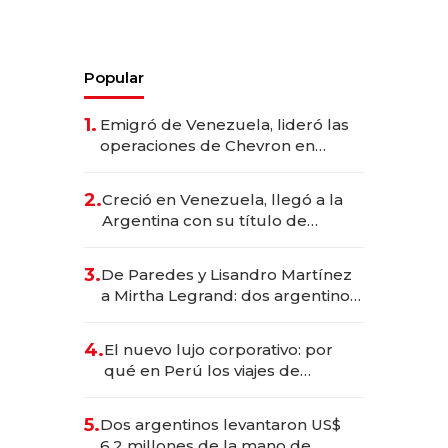
Popular
1.
Emigró de Venezuela, lideró las
operaciones de Chevron en
EE.UU. y hoy es la única mujer
CEO en Vaca Muerta
2.
Creció en Venezuela, llegó a la
Argentina con su título de
abogado y construyó un imperio
gastronómico que revoluciona
3.
De Paredes y Lisandro Martínez
las marcas "fast premium"
a Mirtha Legrand: dos argentinos
impulsan el negocio del wellness
deportivo y el cuidado corporal
4.
El nuevo lujo corporativo: por
qué en Perú los viajes de
negocios dejan de ser reuniones
para convertirse en experiencias
5.
Dos argentinos levantaron US$
transformadoras
6,2 millones de la mano de