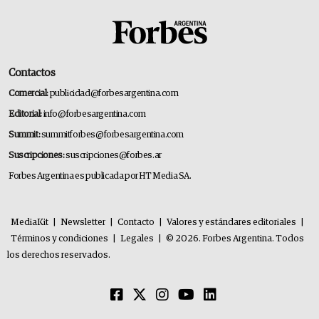
Contactos
Comercial:
publicidad@forbesargentina.com
Editorial:
info@forbesargentina.com
Summit:
summitforbes@forbesargentina.com
Suscripciones:
suscripciones@forbes.ar
Forbes Argentina es publicada por HT Media SA.
MediaKit
|
Newsletter
|
Contacto
|
Valores y estándares editoriales
|
Términos y condiciones
|
Legales
|
© 2026. Forbes Argentina. Todos
los derechos reservados.