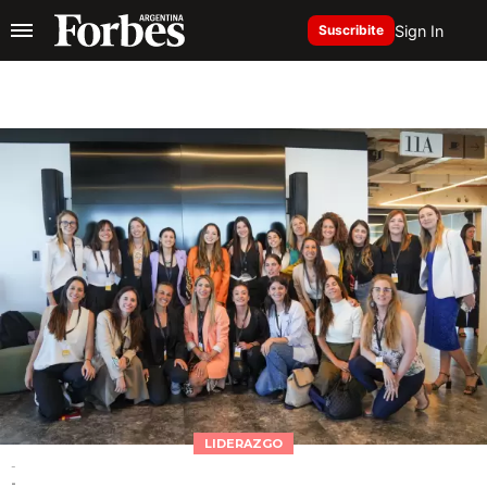
Sign In
Suscribite
LIDERAZGO
-
-