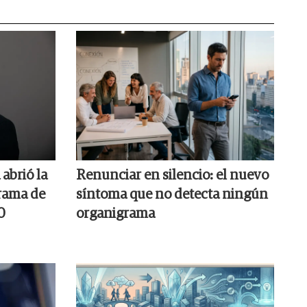
abrió la
Renunciar en silencio: el nuevo
rama de
síntoma que no detecta ningún
0
organigrama