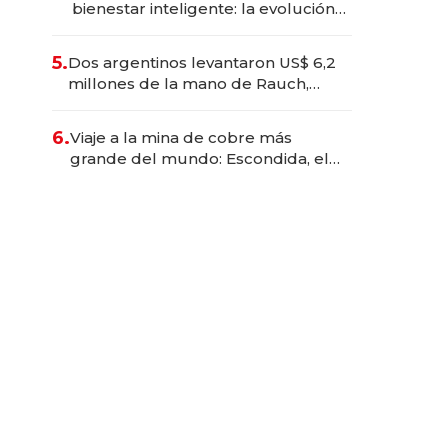
bienestar inteligente: la evolución
de doc24 para transformar a las
organizaciones
5.
Dos argentinos levantaron US$ 6,2
millones de la mano de Rauch,
Englebienne y Woloski
6.
Viaje a la mina de cobre más
grande del mundo: Escondida, el
gigante chileno que exporta US$
14.000 millones anuales