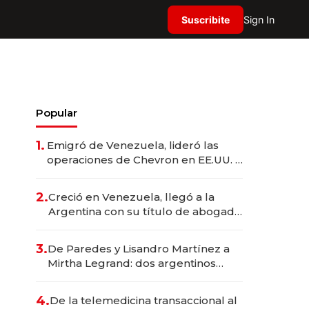
Suscribite
Sign In
Popular
1.
Emigró de Venezuela, lideró las
operaciones de Chevron en EE.UU. y
hoy es la única mujer CEO en Vaca
Muerta
2.
Creció en Venezuela, llegó a la
Argentina con su título de abogado
y construyó un imperio
gastronómico que revoluciona las
3.
De Paredes y Lisandro Martínez a
marcas "fast premium"
Mirtha Legrand: dos argentinos
impulsan el negocio del wellness
deportivo y el cuidado corporal
4.
De la telemedicina transaccional al