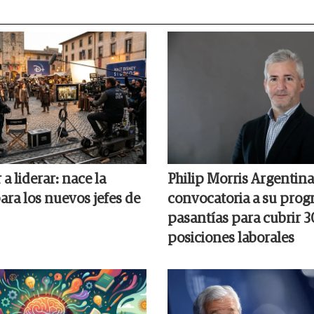
 a liderar: nace la
Philip Morris Argentina 
ara los nuevos jefes de
convocatoria a su prog
pasantías para cubrir 3
posiciones laborales