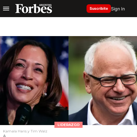
Sign In
Suscribite
LIDERAZGO
Kamala Haris y Tim Walz
A