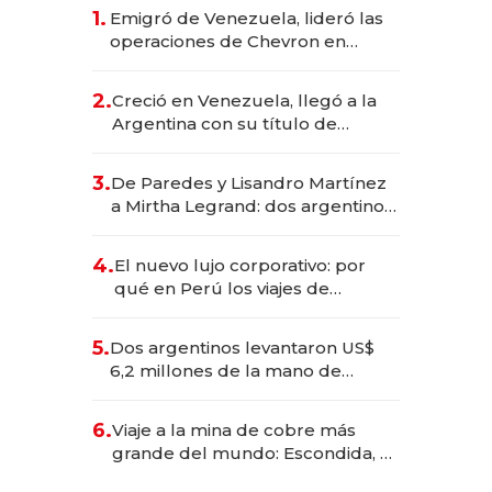
1.
Emigró de Venezuela, lideró las
operaciones de Chevron en
EE.UU. y hoy es la única mujer
CEO en Vaca Muerta
2.
Creció en Venezuela, llegó a la
Argentina con su título de
abogado y construyó un imperio
gastronómico que revoluciona
3.
De Paredes y Lisandro Martínez
las marcas "fast premium"
a Mirtha Legrand: dos argentinos
impulsan el negocio del wellness
deportivo y el cuidado corporal
4.
El nuevo lujo corporativo: por
qué en Perú los viajes de
negocios dejan de ser reuniones
para convertirse en experiencias
5.
Dos argentinos levantaron US$
transformadoras
6,2 millones de la mano de
Rauch, Englebienne y Woloski
6.
Viaje a la mina de cobre más
grande del mundo: Escondida, el
gigante chileno que exporta US$