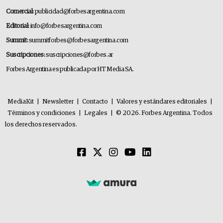
Comercial:
publicidad@forbesargentina.com
Editorial:
info@forbesargentina.com
Summit:
summitforbes@forbesargentina.com
Suscripciones:
suscripciones@forbes.ar
Forbes Argentina es publicada por HT Media SA.
MediaKit
|
Newsletter
|
Contacto
|
Valores y estándares editoriales
|
Términos y condiciones
|
Legales
|
© 2026. Forbes Argentina. Todos
los derechos reservados.