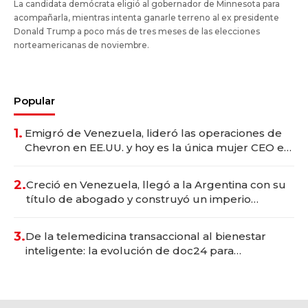
La candidata demócrata eligió al gobernador de Minnesota para
acompañarla, mientras intenta ganarle terreno al ex presidente
Donald Trump a poco más de tres meses de las elecciones
norteamericanas de noviembre.
Popular
1.
Emigró de Venezuela, lideró las operaciones de
Chevron en EE.UU. y hoy es la única mujer CEO en
Vaca Muerta
2.
Creció en Venezuela, llegó a la Argentina con su
título de abogado y construyó un imperio
gastronómico que revoluciona las marcas "fast
premium"
3.
De la telemedicina transaccional al bienestar
inteligente: la evolución de doc24 para
transformar a las organizaciones