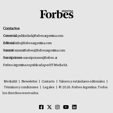
Contactos
Comercial:
publicidad@forbesargentina.com
Editorial:
info@forbesargentina.com
Summit:
summitforbes@forbesargentina.com
Suscripciones:
suscripciones@forbes.ar
Forbes Argentina es publicada por HT Media SA.
MediaKit
|
Newsletter
|
Contacto
|
Valores y estándares editoriales
|
Términos y condiciones
|
Legales
|
© 2026. Forbes Argentina. Todos
los derechos reservados.