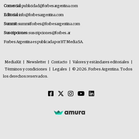
Comercial:
publicidad@forbesargentina.com
Editorial:
info@forbesargentina.com
Summit:
summitforbes@forbesargentina.com
Suscripciones:
suscripciones@forbes.ar
Forbes Argentina es publicada por HT Media SA.
MediaKit
|
Newsletter
|
Contacto
|
Valores y estándares editoriales
|
Términos y condiciones
|
Legales
|
© 2026. Forbes Argentina. Todos
los derechos reservados.