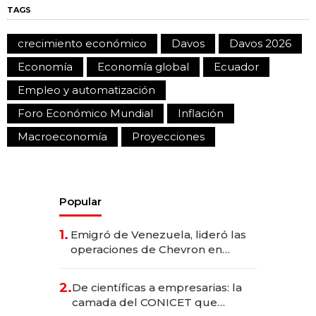
TAGS
crecimiento económico
Davos
Davos 2026
Economía
Economía global
Ecuador
Empleo y automatización
Foro Económico Mundial
Inflación
Macroeconomía
Proyecciones
Popular
1.
Emigró de Venezuela, lideró las
operaciones de Chevron en
EE.UU. y hoy es la única mujer
CEO en Vaca Muerta
2.
De científicas a empresarias: la
camada del CONICET que