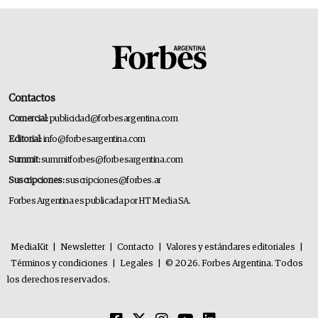
Contactos
Comercial:
publicidad@forbesargentina.com
Editorial:
info@forbesargentina.com
Summit:
summitforbes@forbesargentina.com
Suscripciones:
suscripciones@forbes.ar
Forbes Argentina es publicada por HT Media SA.
MediaKit
|
Newsletter
|
Contacto
|
Valores y estándares editoriales
|
Términos y condiciones
|
Legales
|
© 2026. Forbes Argentina. Todos
los derechos reservados.