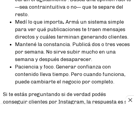
—sea contraintuitiva o no— que te separe del
resto.
Medí lo que importa
.
Armá un sistema simple
para ver qué publicaciones te traen mensajes
directos y cuáles terminan generando clientes.
Mantené la constancia. Publicá dos o tres veces
por semana. No sirve subir mucho en una
semana y después desaparecer.
Paciencia y foco. Generar confianza con
contenido lleva tiempo. Pero cuando funciona,
puede cambiarte el negocio por completo.
Si te estás preguntando si de verdad podés
conseguir clientes por Instagram, la respuesta es sí.
Y no necesitás anuncios, un equipo enorme ni un
perfil perfecto para lograrlo. Solo necesitás tener
claro qué sabés, animarte a contarlo y mantenerte
constante.