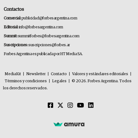
Contactos
Comercial:
publicidad@forbesargentina.com
Editorial:
info@forbesargentina.com
Summit:
summitforbes@forbesargentina.com
Suscripciones:
suscripciones@forbes.ar
Forbes Argentina es publicada por HT Media SA.
MediaKit
|
Newsletter
|
Contacto
|
Valores y estándares editoriales
|
Términos y condiciones
|
Legales
|
© 2026. Forbes Argentina. Todos
los derechos reservados.