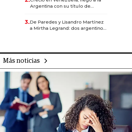
2.
Argentina con su título de
abogado y construyó un imperio
gastronómico que revoluciona
3.
De Paredes y Lisandro Martínez
las marcas "fast premium"
a Mirtha Legrand: dos argentinos
impulsan el negocio del wellness
deportivo y el cuidado corporal
Más noticias