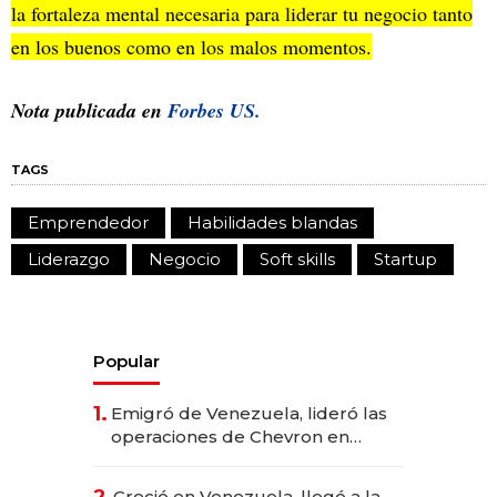
la fortaleza mental necesaria para liderar tu negocio tanto
en los buenos como en los malos momentos.
Nota publicada en
Forbes US.
TAGS
Emprendedor
Habilidades blandas
Liderazgo
Negocio
Soft skills
Startup
Popular
1.
Emigró de Venezuela, lideró las
operaciones de Chevron en
EE.UU. y hoy es la única mujer
CEO en Vaca Muerta
Creció en Venezuela, llegó a la