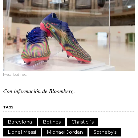
Messi botines.
Con información de Bloomberg.
TAGS
Barcelona
Botines
Christie´s
Lionel Messi
Michael Jordan
Sotheby's