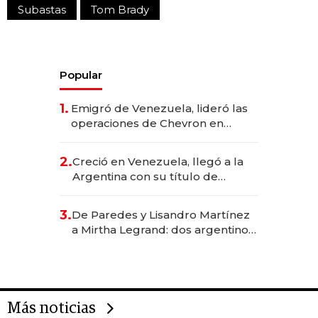
Subastas
Tom Brady
Popular
1.
Emigró de Venezuela, lideró las
operaciones de Chevron en
EE.UU. y hoy es la única mujer
CEO en Vaca Muerta
2.
Creció en Venezuela, llegó a la
Argentina con su título de
abogado y construyó un imperio
gastronómico que revoluciona
3.
De Paredes y Lisandro Martínez
las marcas "fast premium"
a Mirtha Legrand: dos argentinos
impulsan el negocio del wellness
deportivo y el cuidado corporal
Más noticias