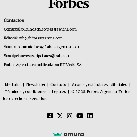
Contactos
Comercial:
publicidad@forbesargentina.com
Editorial:
info@forbesargentina.com
Summit:
summitforbes@forbesargentina.com
Suscripciones:
suscripciones@forbes.ar
Forbes Argentina es publicada por HT Media SA.
MediaKit
|
Newsletter
|
Contacto
|
Valores y estándares editoriales
|
Términos y condiciones
|
Legales
|
© 2026. Forbes Argentina. Todos
los derechos reservados.