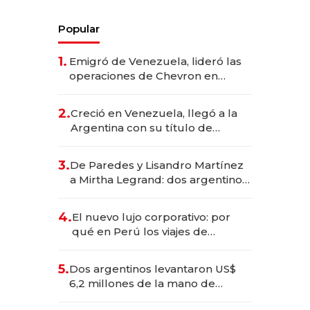
Popular
1.
Emigró de Venezuela, lideró las
operaciones de Chevron en
EE.UU. y hoy es la única mujer
CEO en Vaca Muerta
2.
Creció en Venezuela, llegó a la
Argentina con su título de
abogado y construyó un imperio
gastronómico que revoluciona
3.
De Paredes y Lisandro Martínez
las marcas "fast premium"
a Mirtha Legrand: dos argentinos
impulsan el negocio del wellness
deportivo y el cuidado corporal
4.
El nuevo lujo corporativo: por
qué en Perú los viajes de
negocios dejan de ser reuniones
para convertirse en experiencias
5.
Dos argentinos levantaron US$
transformadoras
6,2 millones de la mano de
Rauch, Englebienne y Woloski