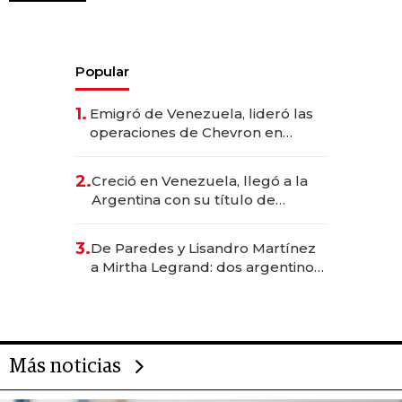
Popular
1.
Emigró de Venezuela, lideró las
operaciones de Chevron en
EE.UU. y hoy es la única mujer
CEO en Vaca Muerta
2.
Creció en Venezuela, llegó a la
Argentina con su título de
abogado y construyó un imperio
gastronómico que revoluciona
3.
De Paredes y Lisandro Martínez
las marcas "fast premium"
a Mirtha Legrand: dos argentinos
impulsan el negocio del wellness
deportivo y el cuidado corporal
Más noticias