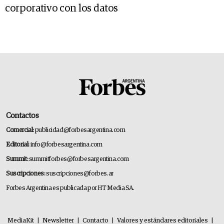
corporativo con los datos
Contactos
Comercial:
publicidad@forbesargentina.com
Editorial:
info@forbesargentina.com
Summit:
summitforbes@forbesargentina.com
Suscripciones:
suscripciones@forbes.ar
Forbes Argentina es publicada por HT Media SA.
MediaKit
|
Newsletter
|
Contacto
|
Valores y estándares editoriales
|