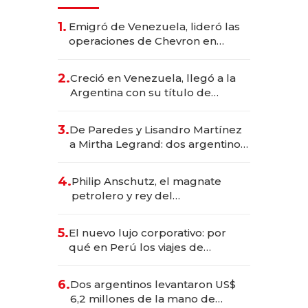
1.
Emigró de Venezuela, lideró las
operaciones de Chevron en
EE.UU. y hoy es la única mujer
CEO en Vaca Muerta
2.
Creció en Venezuela, llegó a la
Argentina con su título de
abogado y construyó un imperio
gastronómico que revoluciona
3.
De Paredes y Lisandro Martínez
las marcas "fast premium"
a Mirtha Legrand: dos argentinos
impulsan el negocio del wellness
deportivo y el cuidado corporal
4.
Philip Anschutz, el magnate
petrolero y rey del
entretenimiento que va por la
licitación de Tecnópolis junto a
5.
El nuevo lujo corporativo: por
Fénix
qué en Perú los viajes de
negocios dejan de ser reuniones
para convertirse en experiencias
6.
Dos argentinos levantaron US$
transformadoras
6,2 millones de la mano de