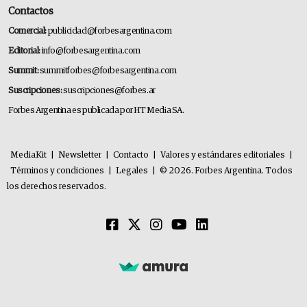
Contactos
Comercial:
publicidad@forbesargentina.com
Editorial:
info@forbesargentina.com
Summit:
summitforbes@forbesargentina.com
Suscripciones:
suscripciones@forbes.ar
Forbes Argentina es publicada por HT Media SA.
MediaKit
|
Newsletter
|
Contacto
|
Valores y estándares editoriales
|
Términos y condiciones
|
Legales
|
© 2026. Forbes Argentina. Todos
los derechos reservados.