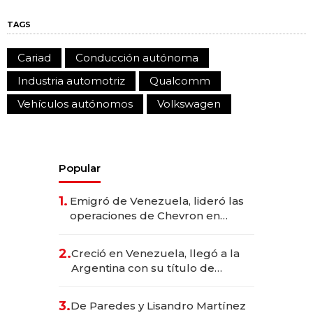
TAGS
Cariad
Conducción autónoma
Industria automotriz
Qualcomm
Vehículos autónomos
Volkswagen
Popular
1.
Emigró de Venezuela, lideró las
operaciones de Chevron en
EE.UU. y hoy es la única mujer
CEO en Vaca Muerta
2.
Creció en Venezuela, llegó a la
Argentina con su título de
abogado y construyó un imperio
gastronómico que revoluciona
3.
De Paredes y Lisandro Martínez
las marcas "fast premium"