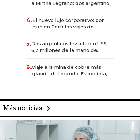
a Mirtha Legrand: dos argentinos
impulsan el negocio del wellness
deportivo y el cuidado corporal
4.
El nuevo lujo corporativo: por
qué en Perú los viajes de
negocios dejan de ser reuniones
para convertirse en experiencias
5.
Dos argentinos levantaron US$
transformadoras
6,2 millones de la mano de
Rauch, Englebienne y Woloski
6.
Viaje a la mina de cobre más
grande del mundo: Escondida, el
gigante chileno que exporta US$
14.000 millones anuales
Más noticias