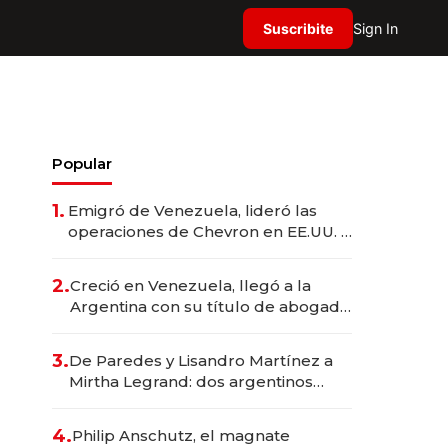
Suscribite
Sign In
Popular
1.
Emigró de Venezuela, lideró las
operaciones de Chevron en EE.UU. y
hoy es la única mujer CEO en Vaca
Muerta
2.
Creció en Venezuela, llegó a la
Argentina con su título de abogado
y construyó un imperio
gastronómico que revoluciona las
3.
De Paredes y Lisandro Martínez a
marcas "fast premium"
Mirtha Legrand: dos argentinos
impulsan el negocio del wellness
deportivo y el cuidado corporal
4.
Philip Anschutz, el magnate