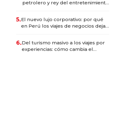
petrolero y rey del entretenimiento
que va por la licitación de
Tecnópolis junto a Fénix
5.
El nuevo lujo corporativo: por qué
en Perú los viajes de negocios dejan
de ser reuniones para convertirse
en experiencias transformadoras
6.
Del turismo masivo a los viajes por
experiencias: cómo cambia el
negocio de la asistencia al viajero