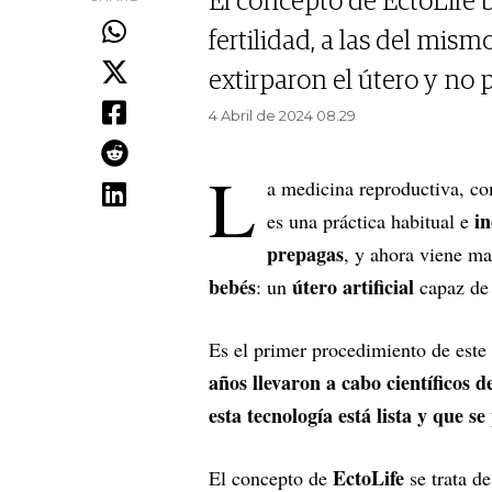
El concepto de EctoLife 
fertilidad, a las del mism
extirparon el útero y no
4 Abril de 2024 08.29
L
a medicina reproductiva, c
in
es una práctica habitual e
prepagas
, y ahora viene m
bebés
útero artificial
: un
capaz d
Es el primer procedimiento de este 
años llevaron a cabo científicos 
esta tecnología está lista y que s
EctoLife
El concepto de
se trata d