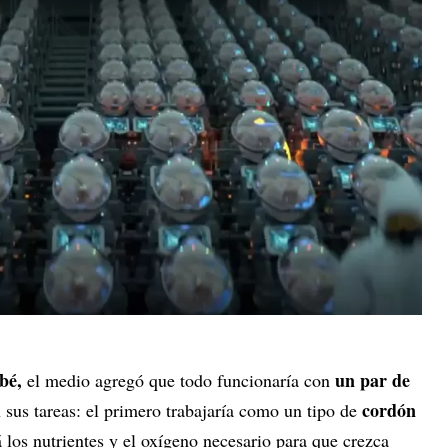
ebé,
un par de
el medio agregó que todo funcionaría con
cordón
an sus tareas: el primero trabajaría como un tipo de
á los nutrientes y el oxígeno necesario para que crezca