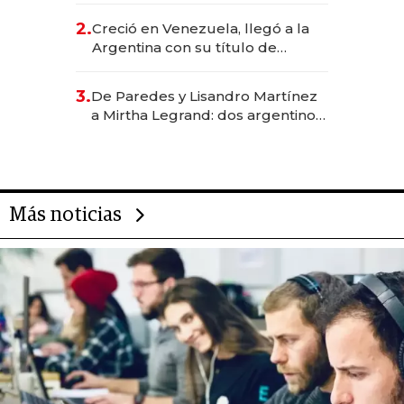
CEO en Vaca Muerta
2.
Creció en Venezuela, llegó a la
Argentina con su título de
abogado y construyó un imperio
gastronómico que revoluciona
3.
De Paredes y Lisandro Martínez
las marcas "fast premium"
a Mirtha Legrand: dos argentinos
impulsan el negocio del wellness
deportivo y el cuidado corporal
Más noticias