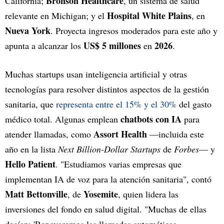
Bronson Healthcare
California;
, un sistema de salud
Hospital White Plains
relevante en Michigan; y el
, en
Nueva York
. Proyecta ingresos moderados para este año y
US$ 5 millones
2026
apunta a alcanzar los
en
.
Muchas startups usan inteligencia artificial y otras
tecnologías para resolver distintos aspectos de la gestión
sanitaria, que
representa entre el 15% y el 30%
del gasto
chatbots con IA
médico total. Algunas emplean
para
Assort Health
atender llamadas, como
—incluida este
año en la lista
Next Billion-Dollar Startups
de
Forbes
— y
Hello Patient
. "Estudiamos varias empresas que
implementan IA de voz para la atención sanitaria", contó
Matt Bettonville
Yosemite
, de
, quien lidera las
inversiones del fondo en salud digital. "Muchas de ellas