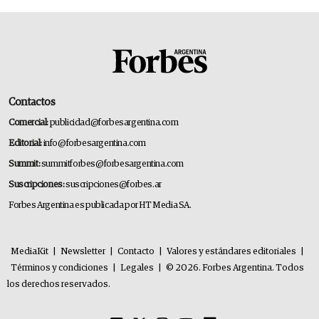
Contactos
Comercial:
publicidad@forbesargentina.com
Editorial:
info@forbesargentina.com
Summit:
summitforbes@forbesargentina.com
Suscripciones:
suscripciones@forbes.ar
Forbes Argentina es publicada por HT Media SA.
MediaKit
|
Newsletter
|
Contacto
|
Valores y estándares editoriales
|
Términos y condiciones
|
Legales
|
© 2026. Forbes Argentina. Todos
los derechos reservados.