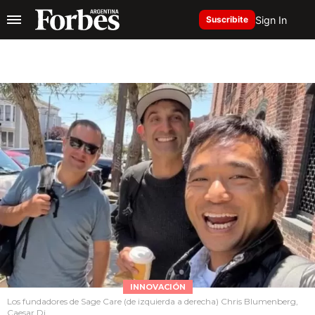
Sign In
Suscribite
INNOVACIÓN
Los fundadores de Sage Care (de izquierda a derecha) Chris Blumenberg,
Caesar Dj