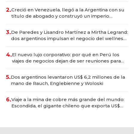
2.
Creció en Venezuela, llegó a la Argentina con su
título de abogado y construyó un imperio
gastronómico que revoluciona las marcas "fast
premium"
3.
De Paredes y Lisandro Martínez a Mirtha Legrand:
dos argentinos impulsan el negocio del wellness
deportivo y el cuidado corporal
4.
El nuevo lujo corporativo: por qué en Perú los
viajes de negocios dejan de ser reuniones para
convertirse en experiencias transformadoras
5.
Dos argentinos levantaron US$ 6,2 millones de la
mano de Rauch, Englebienne y Woloski
6.
Viaje a la mina de cobre más grande del mundo:
Escondida, el gigante chileno que exporta US$
14.000 millones anuales