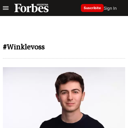
Sign In
Suscribite
#Winklevoss