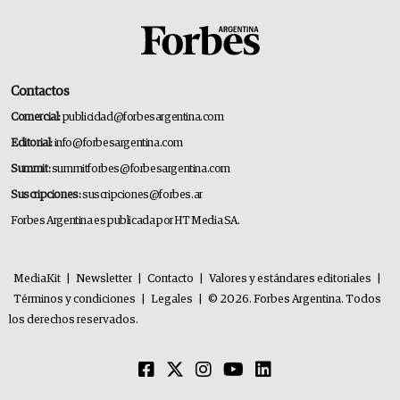
Contactos
Comercial:
publicidad@forbesargentina.com
Editorial:
info@forbesargentina.com
Summit:
summitforbes@forbesargentina.com
Suscripciones:
suscripciones@forbes.ar
Forbes Argentina es publicada por HT Media SA.
MediaKit
|
Newsletter
|
Contacto
|
Valores y estándares editoriales
|
Términos y condiciones
|
Legales
|
© 2026. Forbes Argentina. Todos
los derechos reservados.