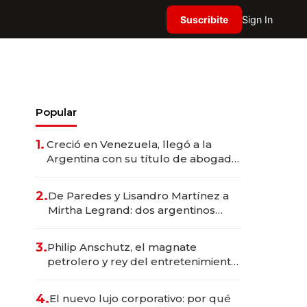
Suscribite
Sign In
Popular
1.
Creció en Venezuela, llegó a la
Argentina con su título de abogado
y construyó un imperio
gastronómico que revoluciona las
2.
De Paredes y Lisandro Martínez a
marcas "fast premium"
Mirtha Legrand: dos argentinos
impulsan el negocio del wellness
deportivo y el cuidado corporal
3.
Philip Anschutz, el magnate
petrolero y rey del entretenimiento
que va por la licitación de
Tecnópolis junto a Fénix
4.
El nuevo lujo corporativo: por qué