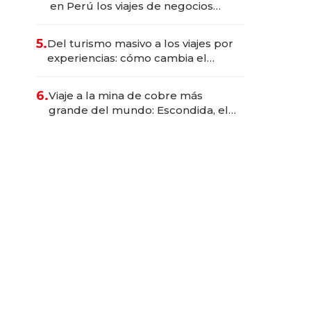
en Perú los viajes de negocios
dejan de ser reuniones para
convertirse en experiencias
5.
Del turismo masivo a los viajes por
transformadoras
experiencias: cómo cambia el
negocio de la asistencia al viajero
6.
Viaje a la mina de cobre más
grande del mundo: Escondida, el
gigante chileno que exporta US$
14.000 millones anuales