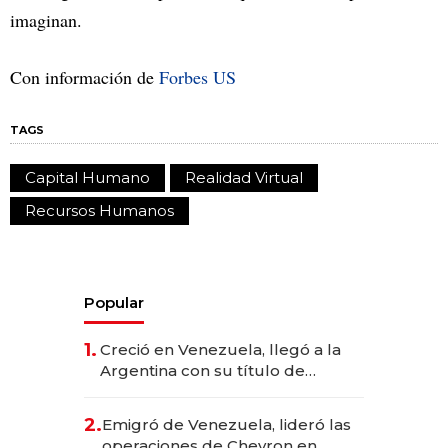
imaginan.
Con información de
Forbes US
TAGS
Capital Humano
Realidad Virtual
Recursos Humanos
Popular
1.
Creció en Venezuela, llegó a la
Argentina con su título de
abogado y construyó un imperio
gastronómico que revoluciona
2.
Emigró de Venezuela, lideró las
las marcas "fast premium"
operaciones de Chevron en