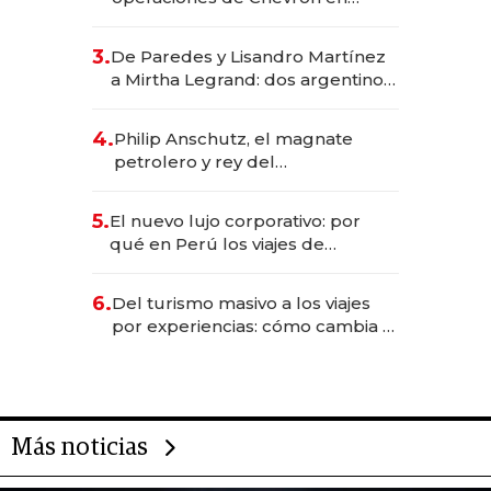
EE.UU. y hoy es la única mujer
CEO en Vaca Muerta
3.
De Paredes y Lisandro Martínez
a Mirtha Legrand: dos argentinos
impulsan el negocio del wellness
deportivo y el cuidado corporal
4.
Philip Anschutz, el magnate
petrolero y rey del
entretenimiento que va por la
licitación de Tecnópolis junto a
5.
El nuevo lujo corporativo: por
Fénix
qué en Perú los viajes de
negocios dejan de ser reuniones
para convertirse en experiencias
6.
Del turismo masivo a los viajes
transformadoras
por experiencias: cómo cambia el
negocio de la asistencia al viajero
Más noticias