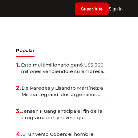
Suscribite
Sign In
Popular
1.
Este multimillonario ganó US$ 360
millones vendiéndole su empresa
de psicodélicos a Eli Lilly
2.
De Paredes y Lisandro Martínez a
Mirtha Legrand: dos argentinos
impulsan el negocio del wellness
deportivo y el cuidado corporal
3.
Jensen Huang anticipa el fin de la
programación y revela qué
aprender para trabajar con IA
4.
El universo Coben: el hombre