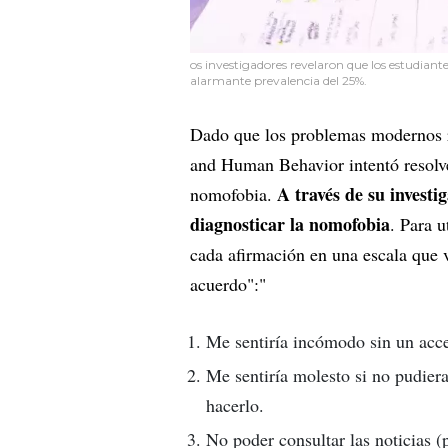
os investigadores revelaron que los estudiante
alarmante prevalencia del 25%.
Dado que los problemas modernos r
and Human Behavior intentó resolver
A través de su investi
nomofobia.
diagnosticar la nomofobia
. Para u
cada afirmación en una escala que 
acuerdo":"
Me sentiría incómodo sin un acce
Me sentiría molesto si no pudier
hacerlo.
No poder consultar las noticias 