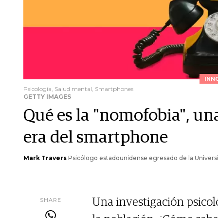
INN
Psicología, Salud mental, Smartphones
GETTY IMAGES
Qué es la "nomofobia", una
era del smartphone
Mark Travers
Psicólogo estadounidense egresado de la Universid
SHARE
Una investigación psicol