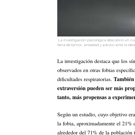
La investigación psicológica descubrió un nu
llena de temor, ansiedad y pánico ante la ide
La investigación destaca que los s
observados en otras fobias específi
También s
dificultades respiratorias.
extraversión pueden ser más prope
tanto, más propensas a experime
Según un estudio, cuyo objetivo era
la fobia, aproximadamente el 21% d
alrededor del 71% de la población