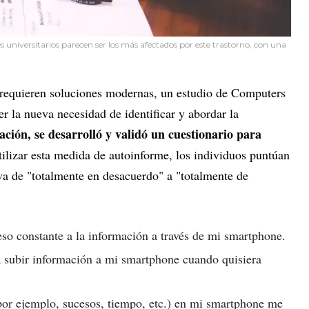
s universitarios parecen ser los más afectados por este trastorno, con una
equieren soluciones modernas, un estudio de Computers
 la nueva necesidad de identificar y abordar la
gación, se desarrolló y validó un cuestionario para
tilizar esta medida de autoinforme, los individuos puntúan
va de "totalmente en desacuerdo" a "totalmente de
so constante a la información a través de mi smartphone.
a subir información a mi smartphone cuando quisiera
(por ejemplo, sucesos, tiempo, etc.) en mi smartphone me