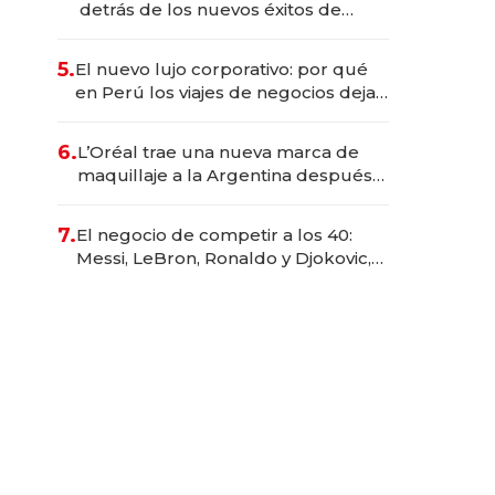
detrás de los nuevos éxitos de
Netflix
5.
El nuevo lujo corporativo: por qué
en Perú los viajes de negocios dejan
de ser reuniones para convertirse
en experiencias transformadoras
6.
L’Oréal trae una nueva marca de
maquillaje a la Argentina después
de 8 años: la estrategia para
conquistar a la Generación Z
7.
El negocio de competir a los 40:
Messi, LeBron, Ronaldo y Djokovic,
las caras detrás del mercado de la
longevidad deportiva