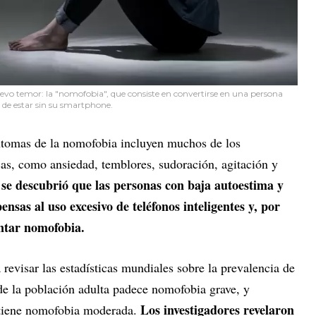
evo temor: la "nomofobia", que consiste en convertirse en una persona
a de estar sin su smartphone.
íntomas de la nomofobia incluyen muchos de los
cas, como ansiedad, temblores, sudoración, agitación y
e descubrió que las personas con baja autoestima y
nsas al uso excesivo de teléfonos inteligentes y, por
ntar nomofobia.
 revisar las estadísticas mundiales sobre la prevalencia de
e la población adulta padece nomofobia grave, y
Los investigadores revelaron
 tiene nomofobia moderada.