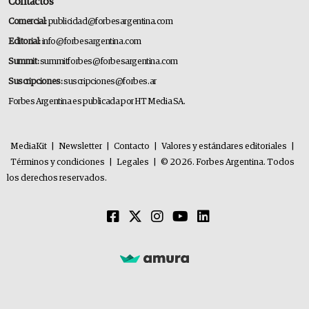
Contactos
Comercial:
publicidad@forbesargentina.com
Editorial:
info@forbesargentina.com
Summit:
summitforbes@forbesargentina.com
Suscripciones:
suscripciones@forbes.ar
Forbes Argentina es publicada por HT Media SA.
MediaKit
|
Newsletter
|
Contacto
|
Valores y estándares editoriales
|
Términos y condiciones
|
Legales
|
© 2026. Forbes Argentina. Todos
los derechos reservados.