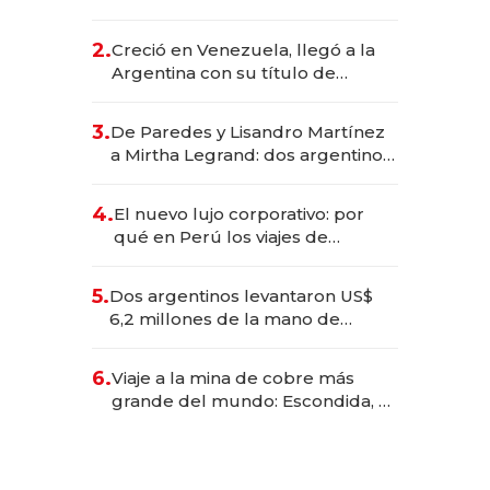
EE.UU. y hoy es la única mujer
CEO en Vaca Muerta
2.
Creció en Venezuela, llegó a la
Argentina con su título de
abogado y construyó un imperio
gastronómico que revoluciona
3.
De Paredes y Lisandro Martínez
las marcas "fast premium"
a Mirtha Legrand: dos argentinos
impulsan el negocio del wellness
deportivo y el cuidado corporal
4.
El nuevo lujo corporativo: por
qué en Perú los viajes de
negocios dejan de ser reuniones
para convertirse en experiencias
5.
Dos argentinos levantaron US$
transformadoras
6,2 millones de la mano de
Rauch, Englebienne y Woloski
6.
Viaje a la mina de cobre más
grande del mundo: Escondida, el
gigante chileno que exporta US$
14.000 millones anuales