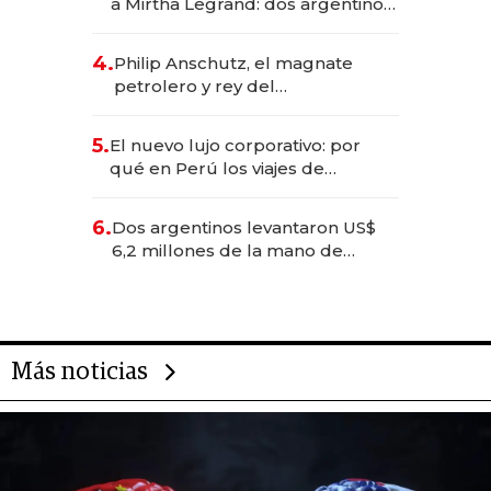
a Mirtha Legrand: dos argentinos
impulsan el negocio del wellness
deportivo y el cuidado corporal
4.
Philip Anschutz, el magnate
petrolero y rey del
entretenimiento que va por la
licitación de Tecnópolis junto a
5.
El nuevo lujo corporativo: por
Fénix
qué en Perú los viajes de
negocios dejan de ser reuniones
para convertirse en experiencias
6.
Dos argentinos levantaron US$
transformadoras
6,2 millones de la mano de
Rauch, Englebienne y Woloski
Más noticias