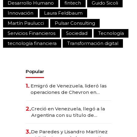
Desarrollo Humano
fintech
Guido Sicoli
Innovación
Laura Feldbaum
Martín Paulucci
Pulsar Consulting
Servicios Financieros
Sociedad
Tecnología
tecnología financiera
Transformación digital
Popular
1.
Emigró de Venezuela, lideró las
operaciones de Chevron en
EE.UU. y hoy es la única mujer
CEO en Vaca Muerta
2.
Creció en Venezuela, llegó a la
Argentina con su título de
abogado y construyó un imperio
gastronómico que revoluciona
3.
De Paredes y Lisandro Martínez
las marcas "fast premium"