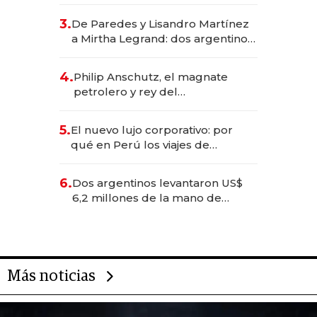
abogado y construyó un imperio
gastronómico que revoluciona
3.
De Paredes y Lisandro Martínez
las marcas "fast premium"
a Mirtha Legrand: dos argentinos
impulsan el negocio del wellness
deportivo y el cuidado corporal
4.
Philip Anschutz, el magnate
petrolero y rey del
entretenimiento que va por la
licitación de Tecnópolis junto a
5.
El nuevo lujo corporativo: por
Fénix
qué en Perú los viajes de
negocios dejan de ser reuniones
para convertirse en experiencias
6.
Dos argentinos levantaron US$
transformadoras
6,2 millones de la mano de
Rauch, Englebienne y Woloski
Más noticias