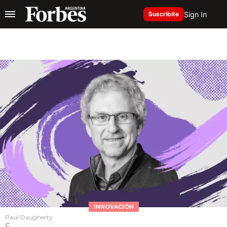
Sign In
Suscribite
INNOVACIÓN
Paul Daugherty
C