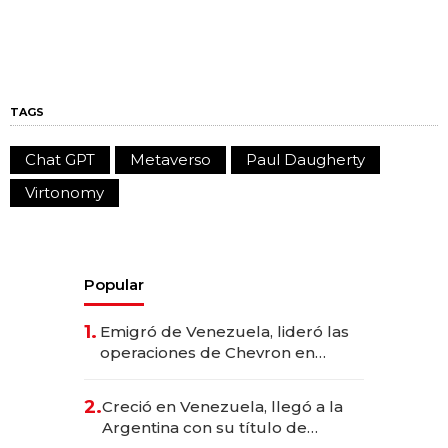
TAGS
Chat GPT
Metaverso
Paul Daugherty
Virtonomy
Popular
1.
Emigró de Venezuela, lideró las
operaciones de Chevron en
EE.UU. y hoy es la única mujer
CEO en Vaca Muerta
2.
Creció en Venezuela, llegó a la
Argentina con su título de