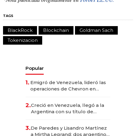
TAGS
BlackRock
Blockchain
Goldman Sach
Tokenizacion
Popular
1.
Emigró de Venezuela, lideró las
operaciones de Chevron en
EE.UU. y hoy es la única mujer
CEO en Vaca Muerta
2.
Creció en Venezuela, llegó a la
Argentina con su título de
abogado y construyó un imperio
gastronómico que revoluciona
3.
De Paredes y Lisandro Martínez
las marcas "fast premium"
a Mirtha Legrand: dos argentinos