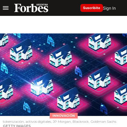
Sign In
Suscribite
INNOVACIÓN
tokenización, activos digitales, JP Morgan, Blackrock, Goldman Sachs
GETTY IMAGES