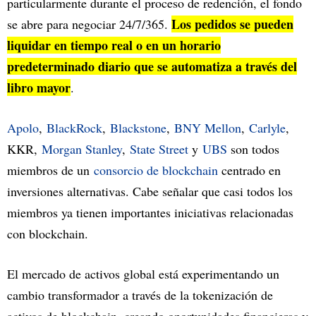
particularmente durante el proceso de redención, el fondo
Los pedidos se pueden
se abre para negociar 24/7/365.
liquidar en tiempo real o en un horario
predeterminado diario que se automatiza a través del
libro mayor
.
Apolo
,
BlackRock
,
Blackstone
,
BNY Mellon
,
Carlyle
,
KKR,
Morgan Stanley
,
State Street
y
UBS
son todos
miembros de un
consorcio de blockchain
centrado en
inversiones alternativas. Cabe señalar que casi todos los
miembros ya tienen importantes iniciativas relacionadas
con blockchain.
El mercado de activos global está experimentando un
cambio transformador a través de la tokenización de
activos de blockchain, creando oportunidades financieras y