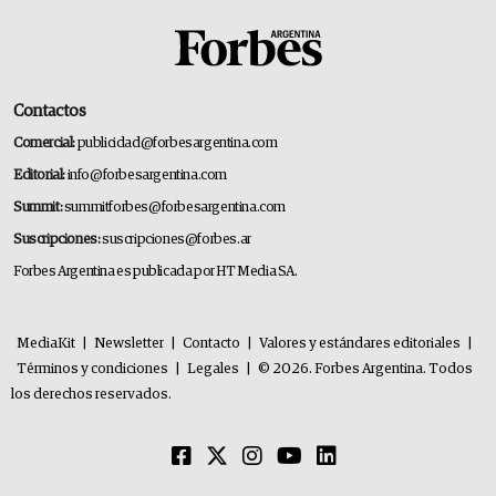
Contactos
Comercial:
publicidad@forbesargentina.com
Editorial:
info@forbesargentina.com
Summit:
summitforbes@forbesargentina.com
Suscripciones:
suscripciones@forbes.ar
Forbes Argentina es publicada por HT Media SA.
MediaKit
|
Newsletter
|
Contacto
|
Valores y estándares editoriales
|
Términos y condiciones
|
Legales
|
© 2026. Forbes Argentina. Todos
los derechos reservados.