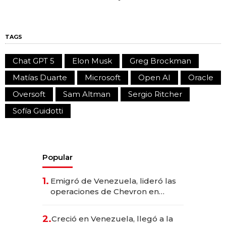
TAGS
Chat GPT 5
Elon Musk
Greg Brockman
Matías Duarte
Microsoft
Open AI
Oracle
Oversoft
Sam Altman
Sergio Ritcher
Sofía Guidotti
Popular
1.
Emigró de Venezuela, lideró las
operaciones de Chevron en
EE.UU. y hoy es la única mujer
CEO en Vaca Muerta
2.
Creció en Venezuela, llegó a la