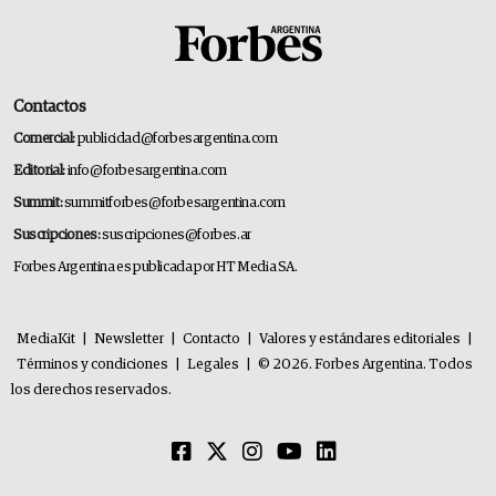
Contactos
Comercial:
publicidad@forbesargentina.com
Editorial:
info@forbesargentina.com
Summit:
summitforbes@forbesargentina.com
Suscripciones:
suscripciones@forbes.ar
Forbes Argentina es publicada por HT Media SA.
MediaKit
|
Newsletter
|
Contacto
|
Valores y estándares editoriales
|
Términos y condiciones
|
Legales
|
© 2026. Forbes Argentina. Todos
los derechos reservados.