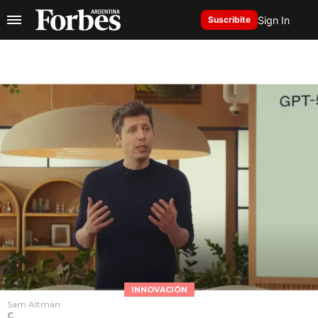
Sign In
Suscribite
INNOVACIÓN
Sam Altman
C