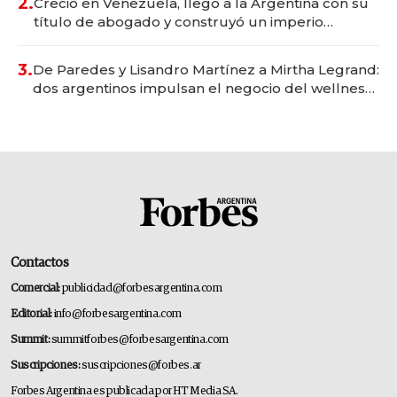
2.
Creció en Venezuela, llegó a la Argentina con su
título de abogado y construyó un imperio
gastronómico que revoluciona las marcas "fast
premium"
3.
De Paredes y Lisandro Martínez a Mirtha Legrand:
dos argentinos impulsan el negocio del wellness
deportivo y el cuidado corporal
Contactos
Comercial:
publicidad@forbesargentina.com
Editorial:
info@forbesargentina.com
Summit:
summitforbes@forbesargentina.com
Suscripciones:
suscripciones@forbes.ar
Forbes Argentina es publicada por HT Media SA.