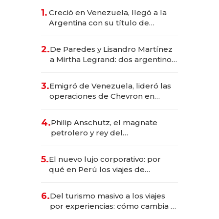
1.
Creció en Venezuela, llegó a la
Argentina con su título de
abogado y construyó un imperio
gastronómico que revoluciona
2.
De Paredes y Lisandro Martínez
las marcas "fast premium"
a Mirtha Legrand: dos argentinos
impulsan el negocio del wellness
deportivo y el cuidado corporal
3.
Emigró de Venezuela, lideró las
operaciones de Chevron en
EE.UU. y hoy es la única mujer
CEO en Vaca Muerta
4.
Philip Anschutz, el magnate
petrolero y rey del
entretenimiento que va por la
licitación de Tecnópolis junto a
5.
El nuevo lujo corporativo: por
Fénix
qué en Perú los viajes de
negocios dejan de ser reuniones
para convertirse en experiencias
6.
Del turismo masivo a los viajes
transformadoras
por experiencias: cómo cambia el
negocio de la asistencia al viajero