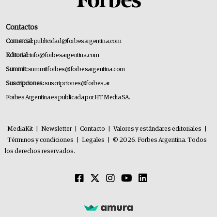
Contactos
Comercial:
publicidad@forbesargentina.com
Editorial:
info@forbesargentina.com
Summit:
summitforbes@forbesargentina.com
Suscripciones:
suscripciones@forbes.ar
Forbes Argentina es publicada por HT Media SA.
MediaKit
|
Newsletter
|
Contacto
|
Valores y estándares editoriales
|
Términos y condiciones
|
Legales
|
© 2026. Forbes Argentina. Todos
los derechos reservados.