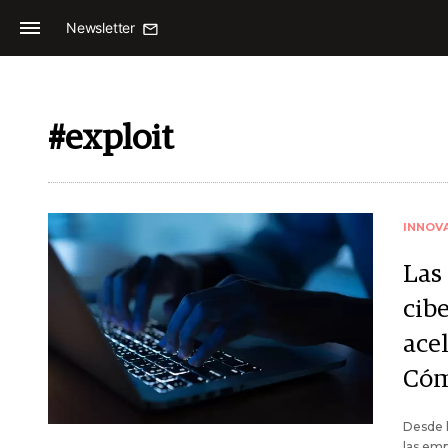
Newsletter
#exploit
INNOV
Las 
cib
acel
Cóm
Desde l
las em