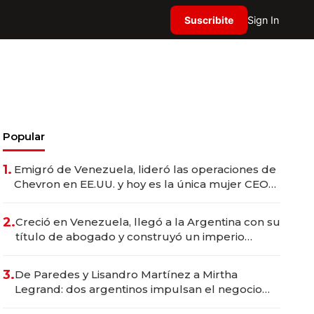
Suscribite
Sign In
Popular
1.
Emigró de Venezuela, lideró las operaciones de
Chevron en EE.UU. y hoy es la única mujer CEO
en Vaca Muerta
2.
Creció en Venezuela, llegó a la Argentina con su
título de abogado y construyó un imperio
gastronómico que revoluciona las marcas "fast
premium"
3.
De Paredes y Lisandro Martínez a Mirtha
Legrand: dos argentinos impulsan el negocio
del wellness deportivo y el cuidado corporal