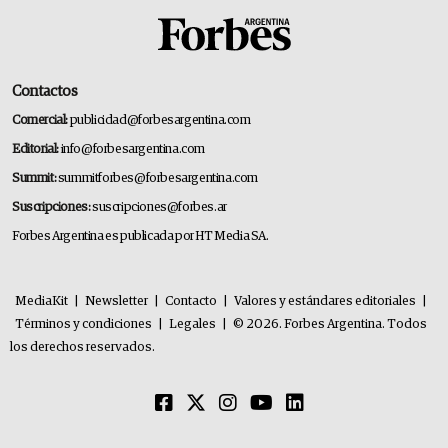
Contactos
Comercial:
publicidad@forbesargentina.com
Editorial:
info@forbesargentina.com
Summit:
summitforbes@forbesargentina.com
Suscripciones:
suscripciones@forbes.ar
Forbes Argentina es publicada por HT Media SA.
MediaKit
|
Newsletter
|
Contacto
|
Valores y estándares editoriales
|
Términos y condiciones
|
Legales
|
© 2026. Forbes Argentina. Todos
los derechos reservados.