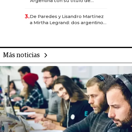
Argentina con su título de
abogado y construyó un imperio
gastronómico que revoluciona
3.
De Paredes y Lisandro Martínez
las marcas "fast premium"
a Mirtha Legrand: dos argentinos
impulsan el negocio del wellness
deportivo y el cuidado corporal
Más noticias