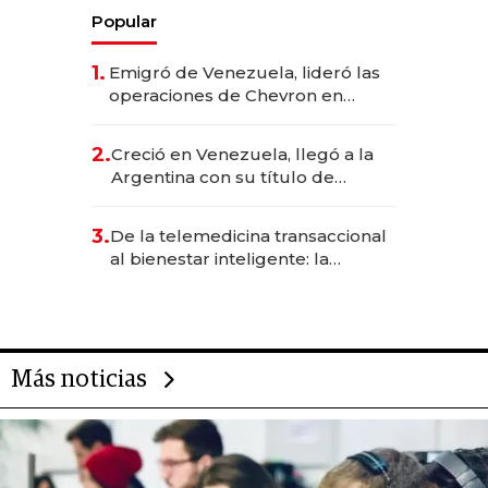
Popular
1.
Emigró de Venezuela, lideró las
operaciones de Chevron en
EE.UU. y hoy es la única mujer
CEO en Vaca Muerta
2.
Creció en Venezuela, llegó a la
Argentina con su título de
abogado y construyó un imperio
gastronómico que revoluciona
3.
De la telemedicina transaccional
las marcas "fast premium"
al bienestar inteligente: la
evolución de doc24 para
transformar a las organizaciones
Más noticias