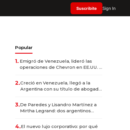
Suscribite
Sign In
Popular
1.
Emigró de Venezuela, lideró las
operaciones de Chevron en EE.UU. y
hoy es la única mujer CEO en Vaca
Muerta
2.
Creció en Venezuela, llegó a la
Argentina con su título de abogado
y construyó un imperio
gastronómico que revoluciona las
3.
De Paredes y Lisandro Martínez a
marcas "fast premium"
Mirtha Legrand: dos argentinos
impulsan el negocio del wellness
deportivo y el cuidado corporal
4.
El nuevo lujo corporativo: por qué