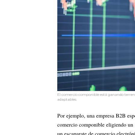
El comercio componible está ganando terreno
adaptables.
Por ejemplo, una empresa B2B espec
comercio componible eligiendo un s
un escaparate de comercio electróni