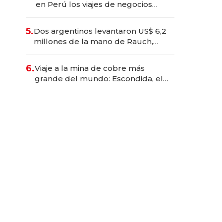
en Perú los viajes de negocios
dejan de ser reuniones para
convertirse en experiencias
5.
Dos argentinos levantaron US$ 6,2
transformadoras
millones de la mano de Rauch,
Englebienne y Woloski
6.
Viaje a la mina de cobre más
grande del mundo: Escondida, el
gigante chileno que exporta US$
14.000 millones anuales