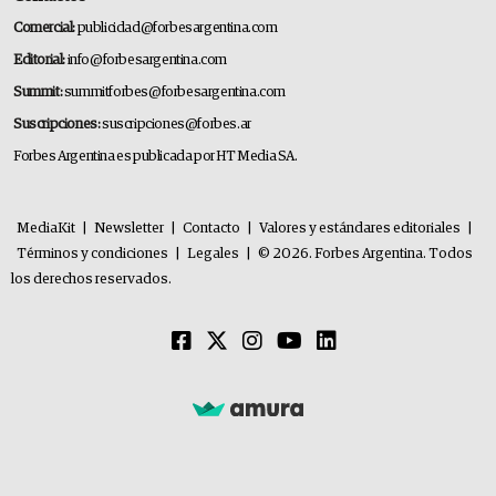
Comercial:
publicidad@forbesargentina.com
Editorial:
info@forbesargentina.com
Summit:
summitforbes@forbesargentina.com
Suscripciones:
suscripciones@forbes.ar
Forbes Argentina es publicada por HT Media SA.
MediaKit
|
Newsletter
|
Contacto
|
Valores y estándares editoriales
|
Términos y condiciones
|
Legales
|
© 2026. Forbes Argentina. Todos
los derechos reservados.