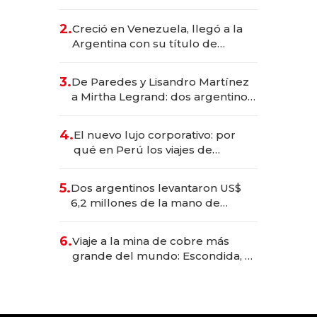
EE.UU. y hoy es la única mujer
CEO en Vaca Muerta
2.
Creció en Venezuela, llegó a la
Argentina con su título de
abogado y construyó un imperio
gastronómico que revoluciona
3.
De Paredes y Lisandro Martínez
las marcas "fast premium"
a Mirtha Legrand: dos argentinos
impulsan el negocio del wellness
deportivo y el cuidado corporal
4.
El nuevo lujo corporativo: por
qué en Perú los viajes de
negocios dejan de ser reuniones
para convertirse en experiencias
5.
Dos argentinos levantaron US$
transformadoras
6,2 millones de la mano de
Rauch, Englebienne y Woloski
6.
Viaje a la mina de cobre más
grande del mundo: Escondida, el
gigante chileno que exporta US$
14.000 millones anuales