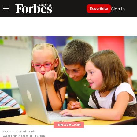
Sign In
Suscribite
INNOVACIÓN
adobe education4
ADOBE EDUCATION4