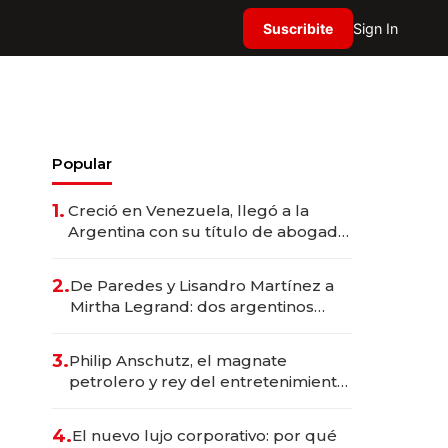
Suscribite
Sign In
Popular
1.
Creció en Venezuela, llegó a la
Argentina con su título de abogado
y construyó un imperio
gastronómico que revoluciona las
2.
De Paredes y Lisandro Martínez a
marcas "fast premium"
Mirtha Legrand: dos argentinos
impulsan el negocio del wellness
deportivo y el cuidado corporal
3.
Philip Anschutz, el magnate
petrolero y rey del entretenimiento
que va por la licitación de
Tecnópolis junto a Fénix
4.
El nuevo lujo corporativo: por qué