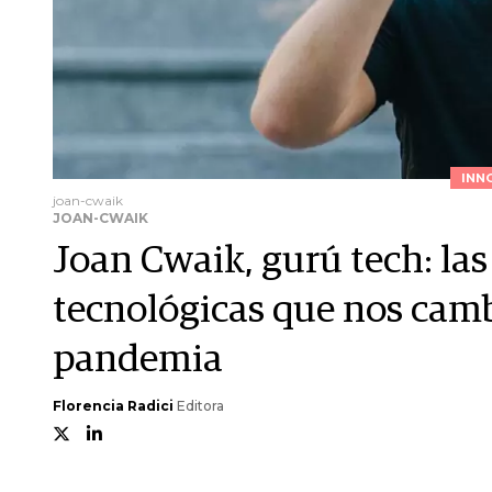
INN
joan-cwaik
JOAN-CWAIK
Joan Cwaik, gurú tech: las
tecnológicas que nos camb
pandemia
Florencia Radici
Editora