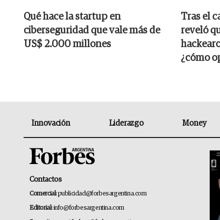
Qué hace la startup en
Tras el 
ciberseguridad que vale más de
reveló q
US$ 2.000 millones
hackearo
¿cómo op
Innovación
Liderazgo
Money
Contactos
Comercial:
publicidad@forbesargentina.com
Editorial:
info@forbesargentina.com