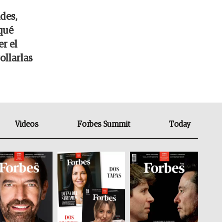
des,
qué
r el
ollarlas
Videos
Forbes Summit
Today