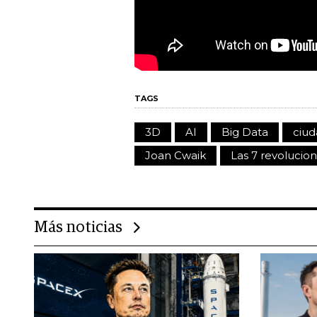
TAGS
3D
AI
Big Data
ciud
Joan Cwaik
Las 7 revolucio
Más noticias