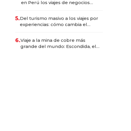
en Perú los viajes de negocios
dejan de ser reuniones para
convertirse en experiencias
5.
Del turismo masivo a los viajes por
transformadoras
experiencias: cómo cambia el
negocio de la asistencia al viajero
6.
Viaje a la mina de cobre más
grande del mundo: Escondida, el
gigante chileno que exporta US$
14.000 millones anuales