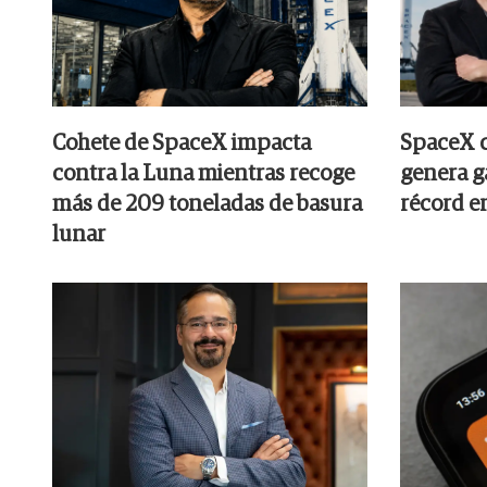
Cohete de SpaceX impacta
SpaceX c
contra la Luna mientras recoge
genera g
más de 209 toneladas de basura
récord en
lunar