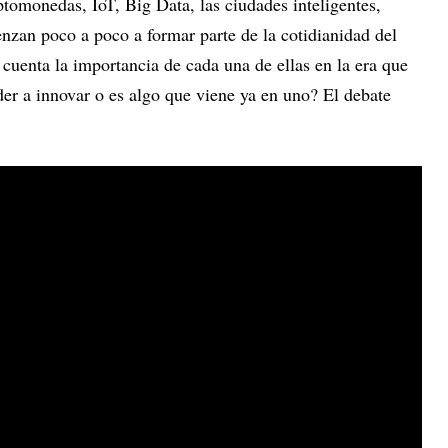
iptomonedas, IoT, Big Data, las ciudades inteligentes,
zan poco a poco a formar parte de la cotidianidad del
 cuenta la importancia de cada una de ellas en la era que
er a innovar o es algo que viene ya en uno? El debate