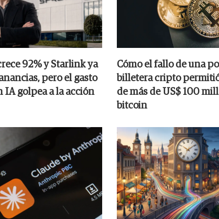
rece 92% y Starlink ya
Cómo el fallo de una p
anancias, pero el gasto
billetera cripto permiti
 IA golpea a la acción
de más de US$ 100 mil
bitcoin