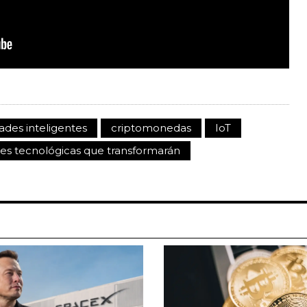
ades inteligentes
criptomonedas
IoT
nes tecnológicas que transformarán