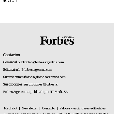
acción
Contactos
Comercial:
publicidad@forbesargentina.com
Editorial:
info@forbesargentina.com
Summit:
summitforbes@forbesargentina.com
Suscripciones:
suscripciones@forbes.ar
Forbes Argentina es publicada por HT Media SA.
MediaKit
|
Newsletter
|
Contacto
|
Valores y estándares editoriales
|