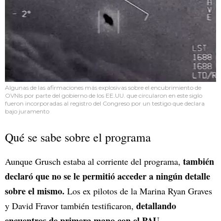
Algunas de las afirmaciones más explosivas sobre el encubrimiento de
OVNIs por parte del gobierno de los EE.UU. que circularon en este siglo
fueron incorporadas al registro del Congreso por un testigo que declara
bajo juramento
Qué se sabe sobre el programa
también
Aunque Grusch estaba al corriente del programa,
declaró que no se le permitió acceder a ningún detalle
sobre el mismo.
Los ex pilotos de la Marina Ryan Graves
detallando
y David Fravor también testificaron,
encuentros de primera mano con el PAU.