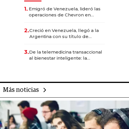
1.
Emigró de Venezuela, lideró las
operaciones de Chevron en
EE.UU. y hoy es la única mujer
CEO en Vaca Muerta
2.
Creció en Venezuela, llegó a la
Argentina con su título de
abogado y construyó un imperio
gastronómico que revoluciona
3.
De la telemedicina transaccional
las marcas "fast premium"
al bienestar inteligente: la
evolución de doc24 para
transformar a las organizaciones
Más noticias