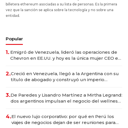
billetera ethereum asociadas a su lista de personas. Es la primera
vez que la sanción se aplica sobre la tecnología y no sobre una
entidad.
Popular
1.
Emigró de Venezuela, lideró las operaciones de
Chevron en EE.UU. y hoy es la única mujer CEO en
Vaca Muerta
2.
Creció en Venezuela, llegó a la Argentina con su
título de abogado y construyó un imperio
gastronómico que revoluciona las marcas "fast
premium"
3.
De Paredes y Lisandro Martínez a Mirtha Legrand:
dos argentinos impulsan el negocio del wellness
deportivo y el cuidado corporal
4.
El nuevo lujo corporativo: por qué en Perú los
viajes de negocios dejan de ser reuniones para