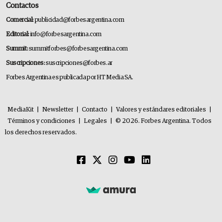
Contactos
Comercial:
publicidad@forbesargentina.com
Editorial:
info@forbesargentina.com
Summit:
summitforbes@forbesargentina.com
Suscripciones:
suscripciones@forbes.ar
Forbes Argentina es publicada por HT Media SA.
MediaKit
|
Newsletter
|
Contacto
|
Valores y estándares editoriales
|
Términos y condiciones
|
Legales
|
© 2026. Forbes Argentina. Todos
los derechos reservados.