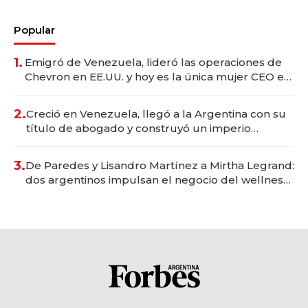
Popular
1.
Emigró de Venezuela, lideró las operaciones de
Chevron en EE.UU. y hoy es la única mujer CEO en
Vaca Muerta
2.
Creció en Venezuela, llegó a la Argentina con su
título de abogado y construyó un imperio
gastronómico que revoluciona las marcas "fast
premium"
3.
De Paredes y Lisandro Martínez a Mirtha Legrand:
dos argentinos impulsan el negocio del wellness
deportivo y el cuidado corporal