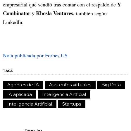
Y
empresarial que vendió tras contar con el respaldo de
Combinator y Khosla Ventures,
también según
LinkedIn.
Nota publicada por Forbes US
TAGS
Agentes de IA
Asistentes virtuales
Big Data
IA aplicada
Inteligencia Artficial
Inteligencia Artificial
Startups
Popular