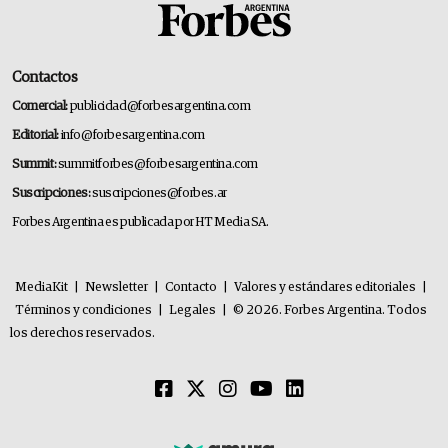
Contactos
Comercial:
publicidad@forbesargentina.com
Editorial:
info@forbesargentina.com
Summit:
summitforbes@forbesargentina.com
Suscripciones:
suscripciones@forbes.ar
Forbes Argentina es publicada por HT Media SA.
MediaKit
|
Newsletter
|
Contacto
|
Valores y estándares editoriales
|
Términos y condiciones
|
Legales
|
© 2026. Forbes Argentina. Todos
los derechos reservados.