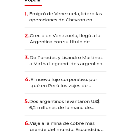
1.
Emigró de Venezuela, lideró las
operaciones de Chevron en
EE.UU. y hoy es la única mujer
CEO en Vaca Muerta
2.
Creció en Venezuela, llegó a la
Argentina con su título de
abogado y construyó un imperio
gastronómico que revoluciona
3.
De Paredes y Lisandro Martínez
las marcas "fast premium"
a Mirtha Legrand: dos argentinos
impulsan el negocio del wellness
deportivo y el cuidado corporal
4.
El nuevo lujo corporativo: por
qué en Perú los viajes de
negocios dejan de ser reuniones
para convertirse en experiencias
5.
Dos argentinos levantaron US$
transformadoras
6,2 millones de la mano de
Rauch, Englebienne y Woloski
6.
Viaje a la mina de cobre más
grande del mundo: Escondida, el