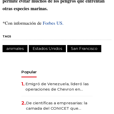
permite evitar muchos de los peligros que enfrentan
otras especies marinas.
*Con información de
Forbes US.
TAGS
animales
Estados Unidos
San Francisco
Popular
1.
Emigró de Venezuela, lideró las
operaciones de Chevron en
EE.UU. y hoy es la única mujer
CEO en Vaca Muerta
2.
De científicas a empresarias: la
camada del CONICET que
levantó más de US$ 40 millones