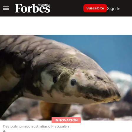
Sign In
Suscribite
INNOVACIÓN
Pez pulmonado australiano Matusalén
A