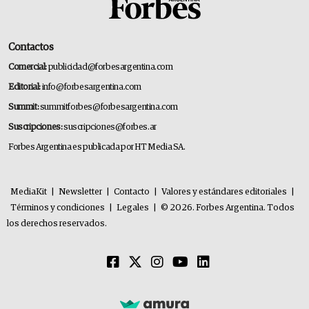
Contactos
Comercial:
publicidad@forbesargentina.com
Editorial:
info@forbesargentina.com
Summit:
summitforbes@forbesargentina.com
Suscripciones:
suscripciones@forbes.ar
Forbes Argentina es publicada por HT Media SA.
MediaKit
|
Newsletter
|
Contacto
|
Valores y estándares editoriales
|
Términos y condiciones
|
Legales
|
© 2026. Forbes Argentina. Todos
los derechos reservados.