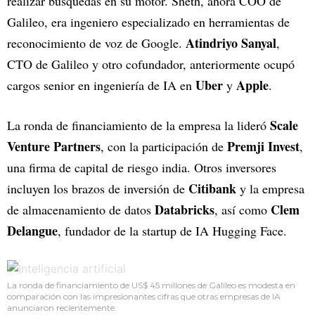
realizar búsquedas en su motor. Sheth, ahora COO de
Galileo, era ingeniero especializado en herramientas de
Atindriyo Sanyal
reconocimiento de voz de Google.
,
CTO de Galileo y otro cofundador, anteriormente ocupó
Uber
Apple
cargos senior en ingeniería de IA en
y
.
Scale
La ronda de financiamiento de la empresa la lideró
Venture Partners
Premji Invest
, con la participación de
,
una firma de capital de riesgo india. Otros inversores
Citibank
incluyen los brazos de inversión de
y la empresa
Databricks
Clem
de almacenamiento de datos
, así como
Delangue
, fundador de la startup de IA Hugging Face.
La ronda de financiamiento de US$ 45 millones de Galileo es modesta en
comparación con las impresionantes cifras que otras empresas de IA
anunciaron recientemente.