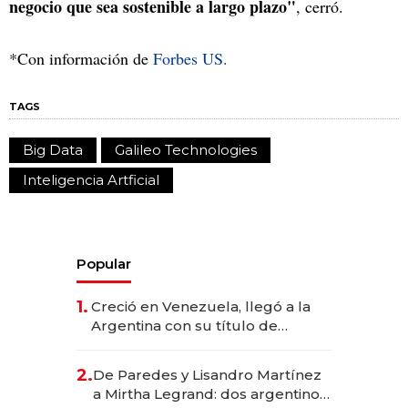
negocio que sea sostenible a largo plazo"
, cerró.
*Con información de
Forbes US.
TAGS
Big Data
Galileo Technologies
Inteligencia Artficial
Popular
1.
Creció en Venezuela, llegó a la
Argentina con su título de
abogado y construyó un imperio
gastronómico que revoluciona
2.
De Paredes y Lisandro Martínez
las marcas "fast premium"
a Mirtha Legrand: dos argentinos