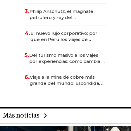
impulsan el negocio del wellness
deportivo y el cuidado corporal
3.
Philip Anschutz, el magnate
petrolero y rey del
entretenimiento que va por la
licitación de Tecnópolis junto a
4.
El nuevo lujo corporativo: por
Fénix
qué en Perú los viajes de
negocios dejan de ser reuniones
para convertirse en experiencias
5.
Del turismo masivo a los viajes
transformadoras
por experiencias: cómo cambia el
negocio de la asistencia al viajero
6.
Viaje a la mina de cobre más
grande del mundo: Escondida, el
gigante chileno que exporta US$
14.000 millones anuales
Más noticias