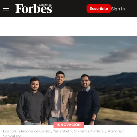
Sign In
Suscribite
INNOVACIÓN
Los cofundadores de Galileo, Yash Sheth, Vikram Chatterji y Atindriyo
Sanyal (de