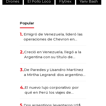
Drones
El Pollo Loco
Flytrex
Yariv Bash
Popular
1.
Emigró de Venezuela, lideró las
operaciones de Chevron en
EE.UU. y hoy es la única mujer
CEO en Vaca Muerta
2.
Creció en Venezuela, llegó a la
Argentina con su título de
abogado y construyó un imperio
gastronómico que revoluciona
3.
De Paredes y Lisandro Martínez
las marcas "fast premium"
a Mirtha Legrand: dos argentinos
impulsan el negocio del wellness
deportivo y el cuidado corporal
4.
El nuevo lujo corporativo: por
qué en Perú los viajes de
negocios dejan de ser reuniones
para convertirse en experiencias
5.
Dos argentinos levantaron US$