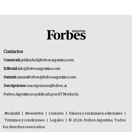
Contactos
Comercial:
publicidad@forbesargentina.com
Editorial:
info@forbesargentina.com
Summit:
summitforbes@forbesargentina.com
Suscripciones:
suscripciones@forbes.ar
Forbes Argentina es publicada por HT Media SA.
MediaKit
|
Newsletter
|
Contacto
|
Valores y estándares editoriales
|
Términos y condiciones
|
Legales
|
© 2026. Forbes Argentina. Todos
los derechos reservados.