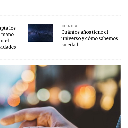
CIENCIA
apta los
Cuántos años tiene el
a mano
universo y cómo sabemos
ar el
su edad
vidades