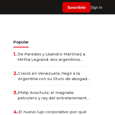
Suscribite
Sign In
Popular
1.
De Paredes y Lisandro Martínez a
Mirtha Legrand: dos argentinos
impulsan el negocio del wellness
deportivo y el cuidado corporal
2.
Creció en Venezuela, llegó a la
Argentina con su título de abogado
y construyó un imperio
gastronómico que revoluciona las
3.
Philip Anschutz, el magnate
marcas "fast premium"
petrolero y rey del entretenimiento
que va por la licitación de
Tecnópolis junto a Fénix
4.
El nuevo lujo corporativo: por qué