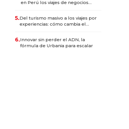
en Perú los viajes de negocios
dejan de ser reuniones para
convertirse en experiencias
5.
Del turismo masivo a los viajes por
transformadoras
experiencias: cómo cambia el
negocio de la asistencia al viajero
6.
Innovar sin perder el ADN, la
fórmula de Urbania para escalar