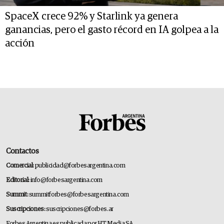
SpaceX crece 92% y Starlink ya genera
ganancias, pero el gasto récord en IA golpea a la
acción
Contactos
Comercial:
publicidad@forbesargentina.com
Editorial:
info@forbesargentina.com
Summit:
summitforbes@forbesargentina.com
Suscripciones:
suscripciones@forbes.ar
Forbes Argentina es publicada por HT Media SA.