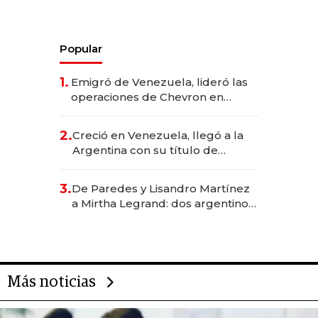
Popular
1.
Emigró de Venezuela, lideró las
operaciones de Chevron en
EE.UU. y hoy es la única mujer
CEO en Vaca Muerta
2.
Creció en Venezuela, llegó a la
Argentina con su título de
abogado y construyó un imperio
gastronómico que revoluciona
3.
De Paredes y Lisandro Martínez
las marcas "fast premium"
a Mirtha Legrand: dos argentinos
impulsan el negocio del wellness
deportivo y el cuidado corporal
Más noticias