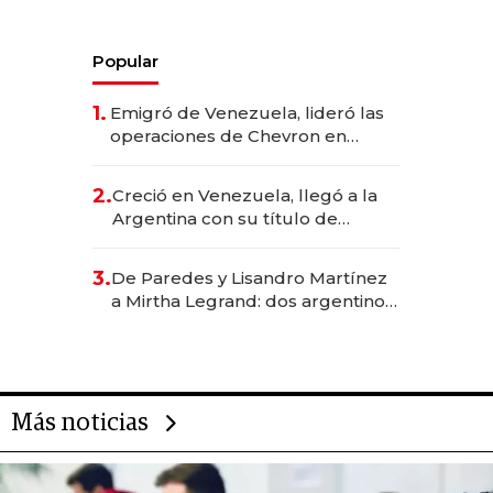
Popular
1.
Emigró de Venezuela, lideró las
operaciones de Chevron en
EE.UU. y hoy es la única mujer
CEO en Vaca Muerta
2.
Creció en Venezuela, llegó a la
Argentina con su título de
abogado y construyó un imperio
gastronómico que revoluciona
3.
De Paredes y Lisandro Martínez
las marcas "fast premium"
a Mirtha Legrand: dos argentinos
impulsan el negocio del wellness
deportivo y el cuidado corporal
Más noticias