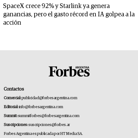
SpaceX crece 92% y Starlink ya genera
ganancias, pero el gasto récord en IA golpea a la
acción
Contactos
Comercial:
publicidad@forbesargentina.com
Editorial:
info@forbesargentina.com
Summit:
summitforbes@forbesargentina.com
Suscripciones:
suscripciones@forbes.ar
Forbes Argentina es publicada por HT Media SA.