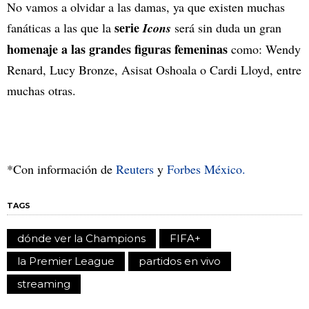
No vamos a olvidar a las damas, ya que existen muchas
serie
fanáticas a las que la
Icons
será sin duda un gran
homenaje a las grandes figuras femeninas
como: Wendy
Renard, Lucy Bronze, Asisat Oshoala o Cardi Lloyd, entre
muchas otras.
*Con información de
Reuters
y
Forbes México.
TAGS
dónde ver la Champions
FIFA+
la Premier League
partidos en vivo
streaming